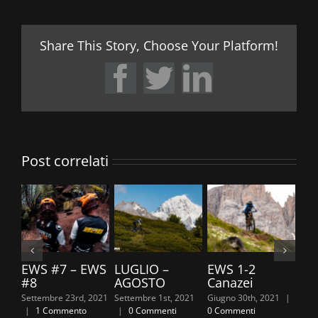
Share This Story, Choose Your Platform!
Facebook
Twitter
LinkedIn
Post correlati
EWS #7 – EWS
LUGLIO –
EWS 1-2
TR
#8
AGOSTO
Canazei
20
Settembre 23rd, 2021
Settembre 1st, 2021
Giugno 30th, 2021
|
Giug
|
1 Commento
|
0 Commenti
0 Commenti
0 C