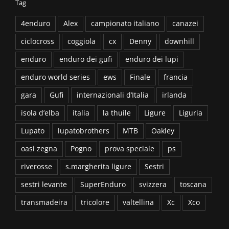
Tag
4enduro
Alex
campionato italiano
canazei
ciclocross
coggiola
cx
Denny
downhill
enduro
enduro dei gufi
enduro dei lupi
enduro world series
ews
Finale
francia
gara
Gufi
internazionali d’Italia
irlanda
isola d’elba
italia
la thuile
Ligure
Liguria
Lupato
lupatobrothers
MTB
Oakley
oasi zegna
Pogno
prova speciale
ps
riverosse
s.margherita ligure
Sestri
sestri levante
SuperEnduro
svizzera
toscana
transmadeira
tricolore
valtellina
Xc
Xco