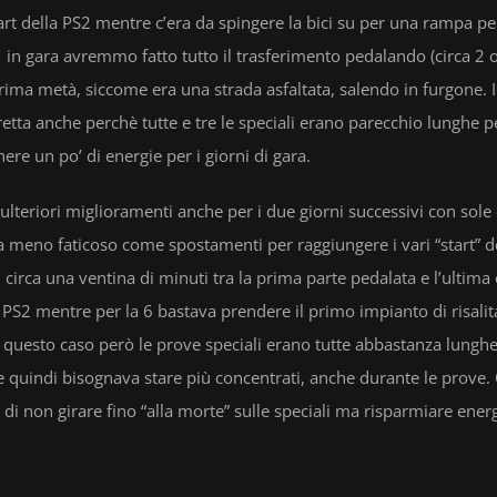
art della PS2 mentre c’era da spingere la bici su per una rampa pe
S1 in gara avremmo fatto tutto il trasferimento pedalando (circa 2 
prima metà, siccome era una strada asfaltata, salendo in furgone. 
tta anche perchè tutte e tre le speciali erano parecchio lunghe p
re un po’ di energie per i giorni di gara.
 ulteriori miglioramenti anche per i due giorni successivi con sole
 meno faticoso come spostamenti per raggiungere i vari “start” d
 circa una ventina di minuti tra la prima parte pedalata e l’ultima 
 PS2 mentre per la 6 bastava prendere il primo impianto di risalita
in questo caso però le prove speciali erano tutte abbastanza lunghe
e quindi bisognava stare più concentrati, anche durante le prove
di non girare fino “alla morte” sulle speciali ma risparmiare energ