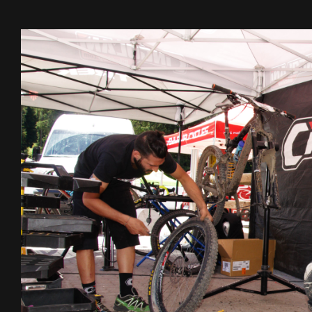
Ingrandisci
immagine