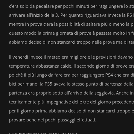
c’era solo da pedalare per pochi minuti per raggiungere lo st
arrivare all’inizio della 3. Per quanto riguardava invece la P
mentre in prova c’era la possibilità di saltare più o meno la 
questo modo la prima giornata di prove è passata molto in fre
abbiamo deciso di non stancarci troppo nelle prove ma di tene
Il venerdì invece il meteo era migliore e le previsioni davano
temperature abbastanza calde. Il secondo giorno di prove era
poichè il più lungo da fare era per raggiungere PS4 che era di
bici per mano, la PS5 aveva lo stesso punto di partenza della
partenza era proprio sotto all’arrivo della seggiovia. Anche 
tecnicamente più impegnative delle tre del giorno precedent
per il giorno prima abbiamo deciso di non stancarci troppo e 
provare bene nei pochi passaggi effettuati.