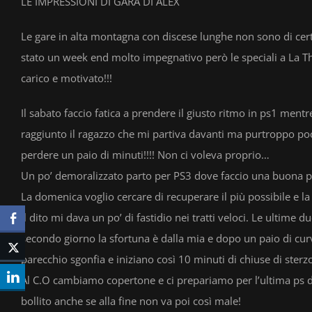
LE IMPRESSIONI DI GARA DI ALEX
Le gare in alta montagna con discese lunghe non sono di cer
stato un week end molto impegnativo però le speciali a La Th
carico e motivato!!!
Il sabato faccio fatica a prendere il giusto ritmo in ps1 men
raggiunto il ragazzo che mi partiva davanti ma purtroppo po
perdere un paio di minuti!!!! Non ci voleva proprio…
Un po’ demoralizzato parto per PS3 dove faccio una buona ps
La domenica voglio cercare di recuperare il più possibile e la
il dito mi dava un po’ di fastidio nei tratti veloci. Le ultime
secondo giorno la sfortuna è dalla mia e dopo un paio di cur
parecchio sgonfia e iniziano così 10 minuti di chiuse di sterzo
Al C.O cambiamo copertone e ci prepariamo per l’ultima ps d
bollito anche se alla fine non va poi così male!