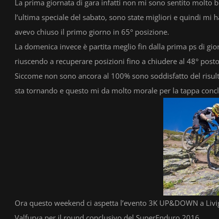
La prima giornata di gara infatti non mi sono sentito molto br
l’ultima speciale del sabato, sono state migliori e quindi mi
avevo chiuso il primo giorno in 65° posizione.
La domenica invece è partita meglio fin dalla prima ps di gi
riuscendo a recuperare posizioni fino a chiudere al 48° posto
Siccome non sono ancora al 100% sono soddisfatto del risult
sta tornando e questo mi da molto morale per la tappa concl
Ora questo weekend ci aspetta l’evento 3K UP&DOWN a Livigno
Valfurva per il round conclusivo del SuperEnduro 2016.