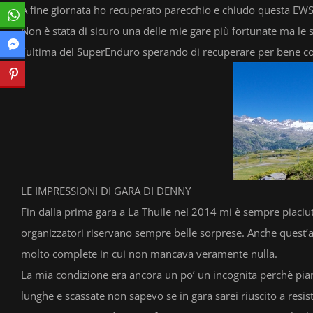
A fine giornata ho recuperato parecchio e chiudo questa EWS
Non è stata di sicuro una delle mie gare più fortunate ma le 
l’ultima del SuperEnduro sperando di recuperare per bene con
LE IMPRESSIONI DI GARA DI DENNY
Fin dalla prima gara a La Thuile nel 2014 mi è sempre piaciuta 
organizzatori riservano sempre belle sorprese. Anche quest’a
molto complete in cui non mancava veramente nulla.
La mia condizione era ancora un po’ un incognita perchè pi
lunghe e scassate non sapevo se in gara sarei riuscito a resis