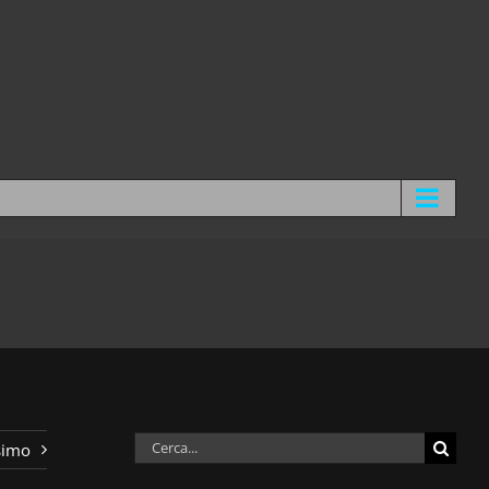
Cerca
simo
per: