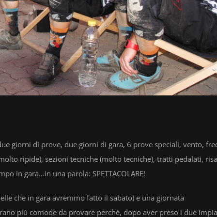
 giorni di prove, due giorni di gara, 6 prove speciali, vento, fre
molto ripide), sezioni tecniche (molto tecniche), tratti pedalati, risa
di tempo in gara…in una parola: SPETTACOLARE!
(quelle che in gara avremmo fatto il sabato) e una giornata
 erano più comode da provare perchè, dopo aver preso i due impia