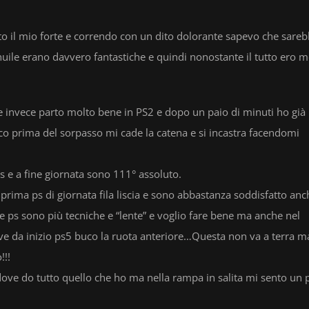
to il mio forte e correndo con un dito dolorante sapevo che sare
uile erano davvero fantastiche e quindi nonostante il tutto ero m
tre invece parto molto bene in PS2 e dopo un paio di minuti ho già
co prima del sorpasso mi cade la catena e si incastra facendomi
 e a fine giornata sono 111° assoluto.
 prima ps di giornata fila liscia e sono abbastanza soddisfatto anc
 due ps sono più tecniche e “lente” e voglio fare bene ma anche nel
ve da inizio ps5 buco la ruota anteriore…Questa non va a terra m
!!!
ove do tutto quello che ho ma nella rampa in salita mi sento un 