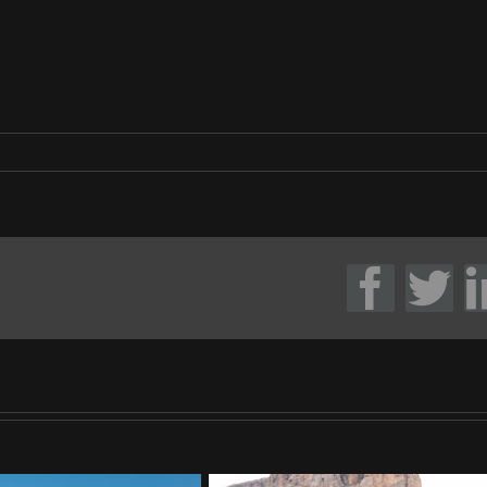
Face
Tw