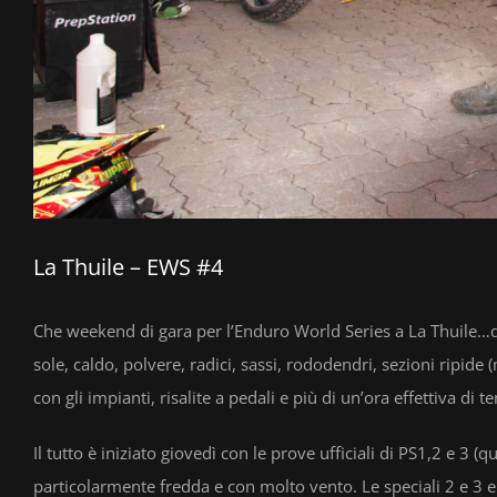
La Thuile – EWS #4
Che weekend di gara per l’Enduro World Series a La Thuile…due
sole, caldo, polvere, radici, sassi, rododendri, sezioni ripide (
con gli impianti, risalite a pedali e più di un’ora effettiva 
Il tutto è iniziato giovedì con le prove ufficiali di PS1,2 e 3 
particolarmente fredda e con molto vento. Le speciali 2 e 3