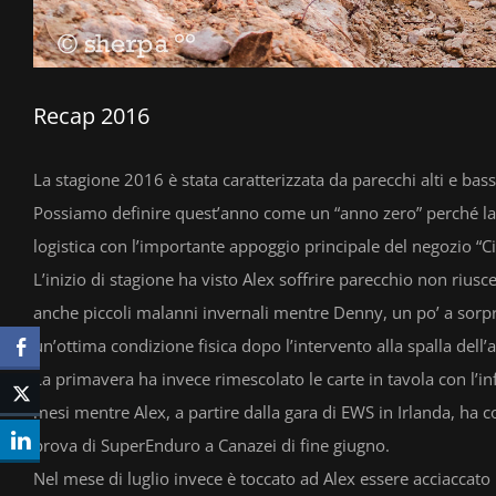
Recap 2016
La stagione 2016 è stata caratterizzata da parecchi alti e bass
Possiamo definire quest’anno come un “anno zero” perché la 
logistica con l’importante appoggio principale del negozio “C
L’inizio di stagione ha visto Alex soffrire parecchio non rius
anche piccoli malanni invernali mentre Denny, un po’ a sorpre
un’ottima condizione fisica dopo l’intervento alla spalla dell
La primavera ha invece rimescolato le carte in tavola con l’in
mesi mentre Alex, a partire dalla gara di EWS in Irlanda, ha co
prova di SuperEnduro a Canazei di fine giugno.
Nel mese di luglio invece è toccato ad Alex essere acciaccato