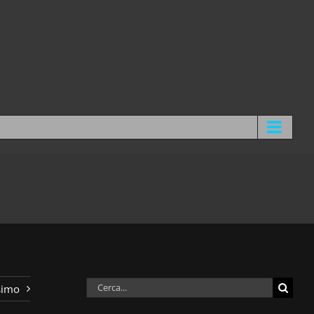
Cerca
simo
per: